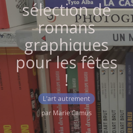
sélection de
romans
graphiques
pour les fêtes
!
L'art autrement
par
Marie Camus