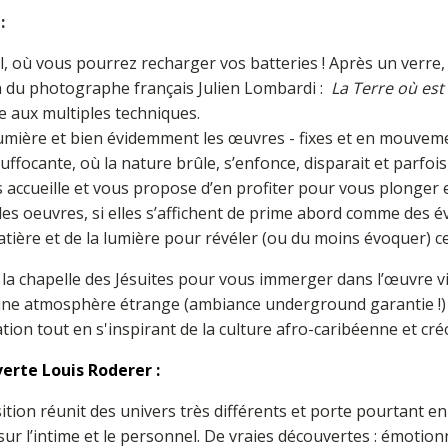
 :
urel, où vous pourrez recharger vos batteries ! Après un ver
 du photographe français Julien Lombardi :
La Terre où est 
 aux multiples techniques.
la lumière et bien évidemment les œuvres - fixes et en mouve
uffocante, où la nature brûle, s’enfonce, disparait et parfoi
s accueille et vous propose d’en profiter pour vous plonge
 les oeuvres, si elles s’affichent de prime abord comme des é
tière et de la lumière pour révéler (ou du moins évoquer) ce
la chapelle des Jésuites pour vous immerger dans l’œuvre vidé
une atmosphère étrange (ambiance underground garantie !) en
ation tout en s'inspirant de la culture afro-caribéenne et cré
erte Louis Roderer :
sition réunit des univers très différents et porte pourtant 
ur l’intime et le personnel. De vraies découvertes : émotion