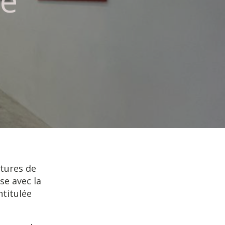
ne
tures de
e avec la
ntitulée