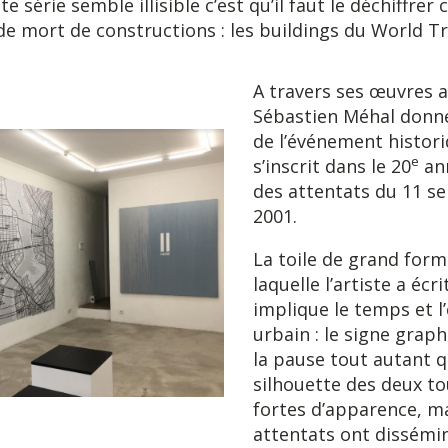
tte série semble illisible c’est qu’il faut le déchiffre
 de mort de constructions : les buildings du World T
A travers ses œuvres a
Sébastien Méhal donne
de l’événement histori
e
s’inscrit dans le 20
ann
des attentats du 11 
2001.
La toile de grand form
laquelle l’artiste a écr
implique le temps et l
urbain : le signe graph
la pause tout autant q
silhouette des deux tou
fortes d’apparence, ma
attentats ont dissémi