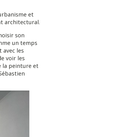
’urbanisme et
t architectural.
hoisir son
comme un temps
 avec les
e voir les
 la peinture et
 Sébastien