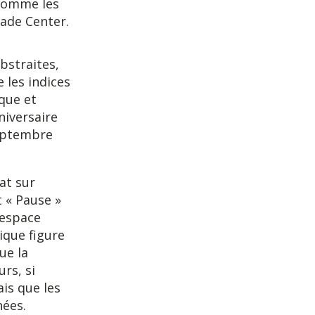
r comme les
rade Center.
bstraites,
 les indices
que et
iversaire
septembre
at sur
it « Pause »
’espace
ique figure
ue la
rs, si
is que les
nées.